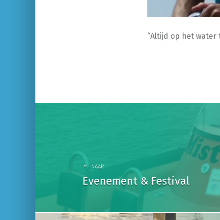
“Altijd op het water
P
o
s
t
NAAR
n
Evenement & Festival
a
v