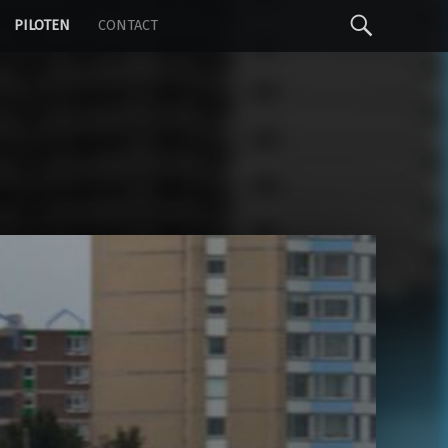
S
PILOTEN
CONTACT
e
a
r
c
h